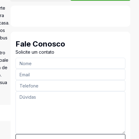
rte
ra
casa.
tos
ibus
Fale Conosco
Solicite um contato
tro
pale
a de
.
 sua