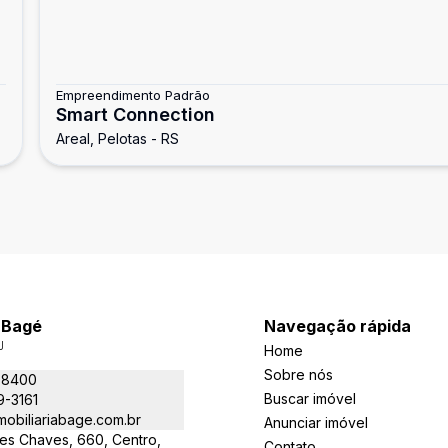
Empreendimento Padrão
Smart Connection
Areal, Pelotas - RS
a Bagé
Navegação rápida
J
Home
Sobre nós
-8400
Buscar imóvel
9-3161
obiliariabage.com.br
Anunciar imóvel
es Chaves, 660, Centro,
Contato