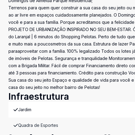
Domingos de Almeida Parque Residencial;
Terrenos para quem quer construir a sua casa do seu jeito ou 
ao ar livre em espaços cuidadosamente planejados. O Domingo
você e para a sua família. Porque acreditamos que a felicida
PROJETO DE URBANIZAÇÃO INSPIRADO NO SEU BEM-ESTAR. Ótima 
do Laranjal | 6 minutos do Shopping Pelotas. Perto de tudo qu
e muito mais a poucosmetros da sua casa. Estrutura de lazer P
paraaproveitar com a família. 100% legalizado Todos os lotes j
de imóveis de Pelotas. Segurança e tranquilidade Monitorame
com a Brigada Militar. Fácil de comprar Financiamento direto 
até 3 pessoas para financiamiento. Crédito para construção V
Sua casa do seu jeito Espaço e qualidade de vida para você e su
casa do seu jeito no melhor bairro de Pelotas!
Infraestrutura
Jardim
Quadra de Esportes