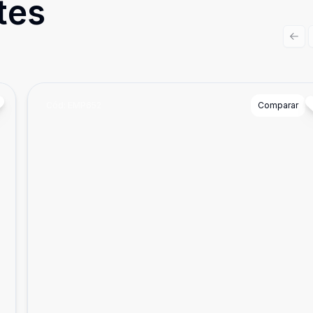
tes
Prev
Cód:
EMP652
Comparar