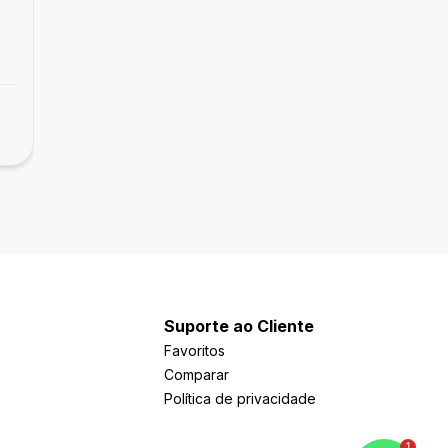
Empreendimento Padrão
Acqua Family Club
Areal, Pelotas - RS
Suporte ao Cliente
Favoritos
Comparar
Política de privacidade
1