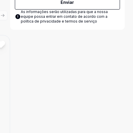
Enviar
As informações serão utilizadas para que a nossa
equipe possa entrar em contato de acordo com a
ious slide
Next slide
política de privacidade e termos de serviço
Cód:
EMP712
Comparar