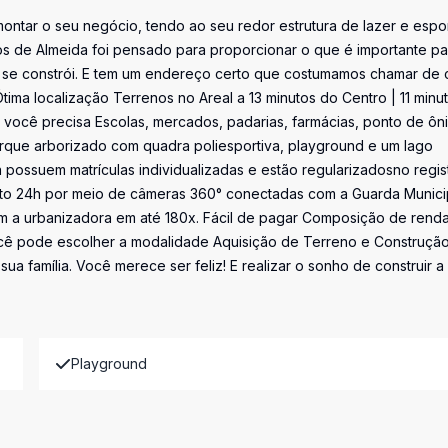
montar o seu negócio, tendo ao seu redor estrutura de lazer e espo
s de Almeida foi pensado para proporcionar o que é importante pa
de se constrói. E tem um endereço certo que costumamos chamar de 
localização Terrenos no Areal a 13 minutos do Centro | 11 minu
e você precisa Escolas, mercados, padarias, farmácias, ponto de ôn
arque arborizado com quadra poliesportiva, playground e um lago
á possuem matrículas individualizadas e estão regularizadosno regis
nto 24h por meio de câmeras 360° conectadas com a Guarda Munici
com a urbanizadora em até 180x. Fácil de pagar Composição de rend
ocê pode escolher a modalidade Aquisição de Terreno e Construção
a família. Você merece ser feliz! E realizar o sonho de construir a
Playground