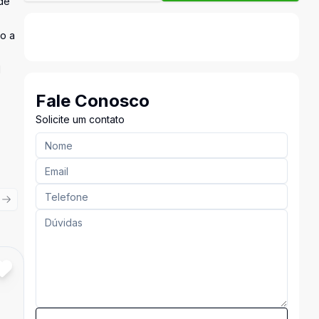
 de
lo a
l
Fale Conosco
Solicite um contato
ious slide
Next slide
Cód:
2822
Comparar