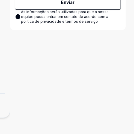
Enviar
As informações serão utilizadas para que a nossa
equipe possa entrar em contato de acordo com a
política de privacidade e termos de serviço
Empreendimento
LA VITTA RESIDENCIAL
Laranjal, Pelotas - RS