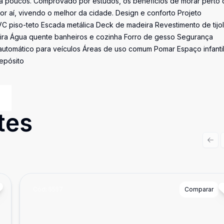
para poucos. Comprovado por estudos, os benefícios de morar perto
or aí, vivendo o melhor da cidade. Design e conforto Projeto
VC piso-teto Escada metálica Deck de madeira Revestimento de tijo
eira Água quente banheiros e cozinha Forro de gesso Segurança
 automático para veículos Áreas de uso comum Pomar Espaço infanti
epósito
tes
Prev
Cód:
5557
Comparar