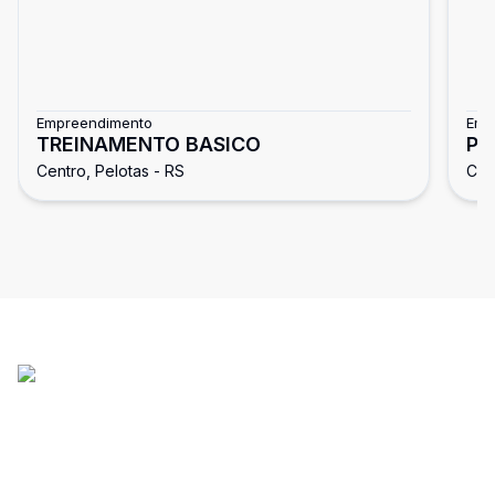
Empreendimento
Emp
TREINAMENTO BASICO
Pa
Centro, Pelotas - RS
Cen