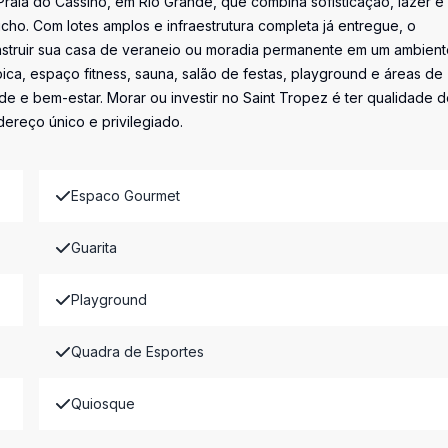
raia do Cassino, em Rio Grande, que combina sofisticação, lazer e
úcho. Com lotes amplos e infraestrutura completa já entregue, o
truir sua casa de veraneio ou moradia permanente em um ambient
pica, espaço fitness, sauna, salão de festas, playground e áreas de
ade e bem-estar. Morar ou investir no Saint Tropez é ter qualidade 
dereço único e privilegiado.
Espaco Gourmet
Guarita
Playground
Quadra de Esportes
Quiosque