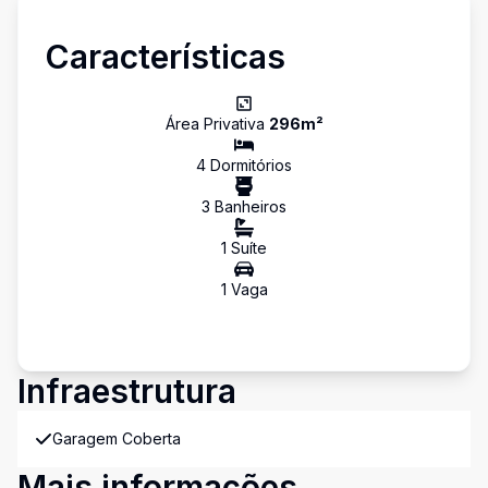
Características
Área Privativa
296
m²
4
Dormitório
s
3
Banheiro
s
1
Suíte
1
Vaga
Infraestrutura
Garagem Coberta
Mais informações