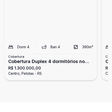
Dorm
4
Ban
4
390
m²
Cobertura
Cob
Cobertura Duplex 4 dormitórios no
CO
R$ 1.300.000,00
R$
Centro de Pelotas
DE
Centro, Pelotas - RS
Cen