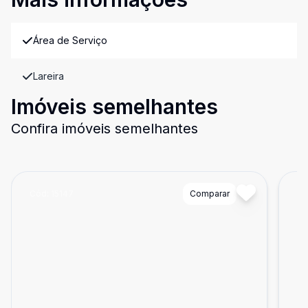
Área de Serviço
Lareira
Imóveis semelhantes
Confira imóveis semelhantes
Cód:
15147
Comparar
Có