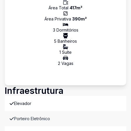
Área Total
417
m²
Área Privativa
390
m²
3
Dormitório
s
5
Banheiro
s
1
Suíte
2
Vaga
s
Infraestrutura
Elevador
Porteiro Eletrônico