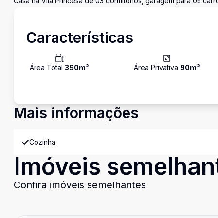
Casa na Vila Princesa de 03 dormitórios, garagem para 05 carr
Características
Área Total
390
m²
Área Privativa
90
m²
Mais informações
Cozinha
Imóveis semelhan
Confira imóveis semelhantes