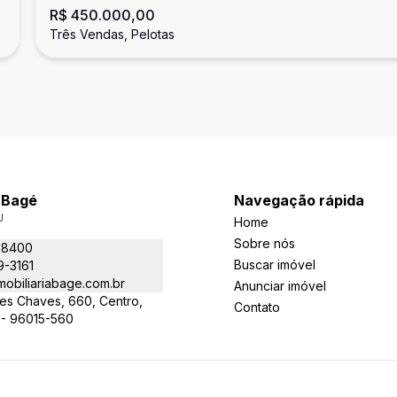
R$ 450.000,00
Três Vendas, Pelotas
a Bagé
Navegação rápida
J
Home
Sobre nós
-8400
Buscar imóvel
9-3161
obiliariabage.com.br
Anunciar imóvel
es Chaves, 660, Centro,
Contato
 - 96015-560