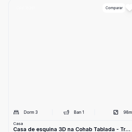
Cód:
15361
Comparar
Dorm
3
Ban
1
98
m
Casa
Casa de esquina 3D na Cohab Tablada - Três