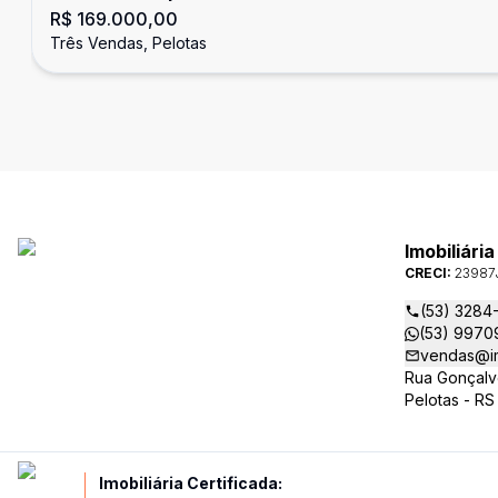
R$ 169.000,00
Vendas - Pelotas
Três Vendas, Pelotas
Imobiliári
CRECI:
23987
(53) 3284
(53) 9970
vendas@im
Rua Gonçalv
Pelotas - RS
Imobiliária Certificada: