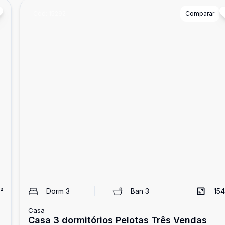
Cód:
15292
Comparar
²
Dorm
3
Ban
3
154
Casa
Casa 3 dormitórios Pelotas Três Vendas