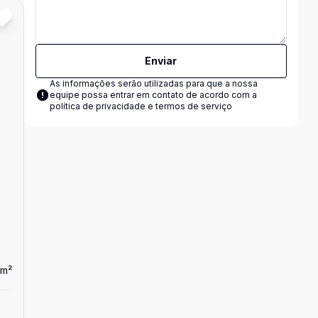
Cód:
15316
Comparar
Enviar
As informações serão utilizadas para que a nossa
equipe possa entrar em contato de acordo com a
política de privacidade e termos de serviço
m²
Dorm
3
Ban
2
1
Casa
CASA BAIRRO COHAB TABLADA PELOTAS/R