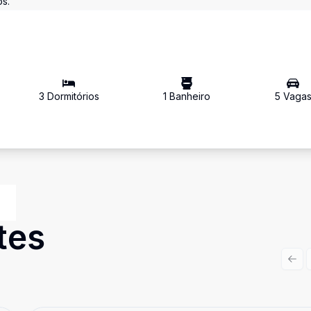
os.
3
Dormitório
s
1
Banheiro
5
Vaga
tes
Prev