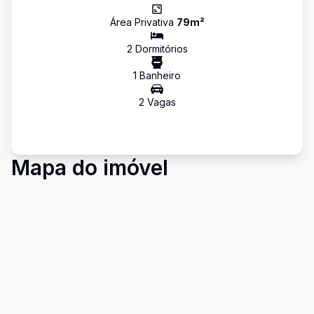
Área Privativa
79
m²
2
Dormitório
s
1
Banheiro
2
Vaga
s
Mapa do imóvel