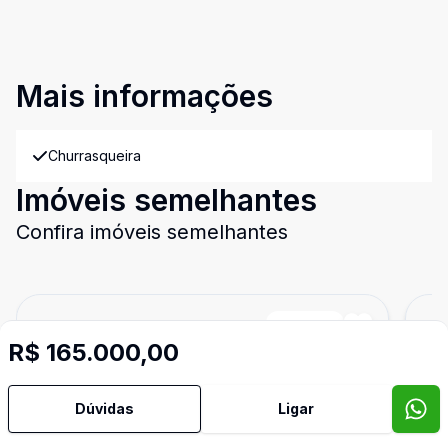
Mais informações
Churrasqueira
Imóveis semelhantes
Confira imóveis semelhantes
Cód:
14678
Comparar
Có
R$ 165.000,00
Dúvidas
Ligar