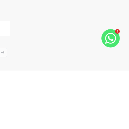
1
ious slide
Next slide
Cód:
15267
Comparar