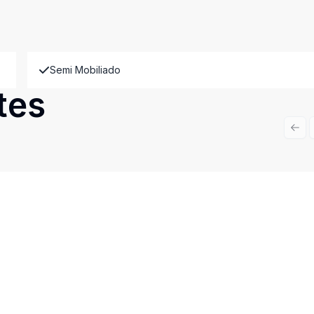
Semi Mobiliado
tes
Prev
Cód:
15291
Comparar