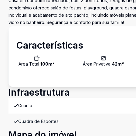
Casa em condomínio fechado, com 2 dormitórios, 2 vagas de ga
condomínio oferece salão de festas, playground, quadra espor
individual e acabamento de alto padrão, incluindo móveis planej
vidro no banheiro. Segurança e conforto para sua família!
Características
Área Total
100
m²
Área Privativa
42
m²
Infraestrutura
Guarita
Quadra de Esportes
Mapa do imóvel