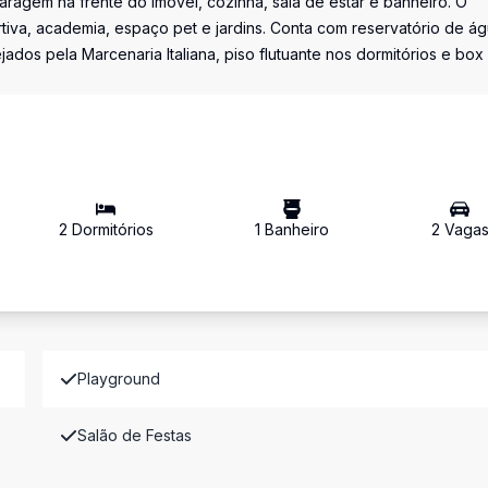
ragem na frente do imóvel, cozinha, sala de estar e banheiro. O
tiva, academia, espaço pet e jardins. Conta com reservatório de á
ados pela Marcenaria Italiana, piso flutuante nos dormitórios e box
2
Dormitório
s
1
Banheiro
2
Vaga
Playground
Salão de Festas