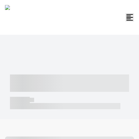
----- ----- -- ------ ---- ---- -- ----- -----
----- --- ------
----- -----
----- ----- -- ------ ---- ---- -- ----- ----- ----- --- ------