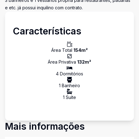
3 banheiros e 1 vestiários própria para restaurantes, padarias
e etc. já possui inquilino com contrato.
Características
Área Total
154
m²
Área Privativa
132
m²
4
Dormitório
s
1
Banheiro
1
Suíte
Mais informações