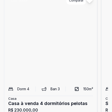
Cód:
15339
Comparar
Có
Dorm
4
Ban
3
150
m²
Casa
Cas
Casa à venda 4 dormitórios pelotas
So
R$ 230.000,00
R$