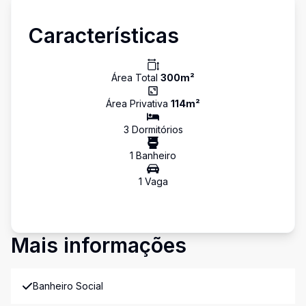
Características
Área Total
300
m²
Área Privativa
114
m²
3
Dormitório
s
1
Banheiro
1
Vaga
Mais informações
Banheiro Social