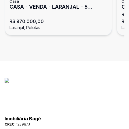
Casa
Cas
CASA - VENDA - LARANJAL - 5
Ca
R$
Dormitórios
m² 
R$ 970.000,00
R$ 
Laranjal, Pelotas
Lara
Imobiliária Bagé
CRECI:
23987J