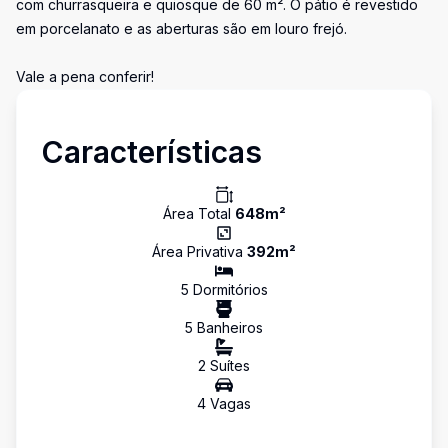
com churrasqueira e quiosque de 60 m². O pátio é revestido
em porcelanato e as aberturas são em louro frejó.
Vale a pena conferir!
Características
Área Total
648
m²
Área Privativa
392
m²
5
Dormitório
s
5
Banheiro
s
2
Suíte
s
4
Vaga
s