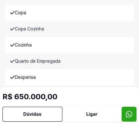
Copa
Copa Cozinha
Cozinha
Quarto de Empregada
Despensa
Escritório
R$ 650.000,00
Lareira
Dúvidas
Ligar
TV Coletiva