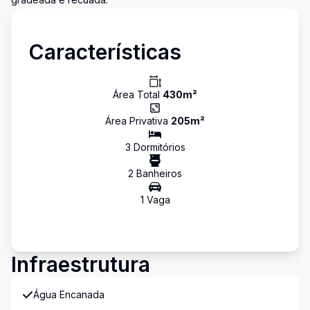
Características
Área Total
430
m²
Área Privativa
205
m²
3
Dormitório
s
2
Banheiro
s
1
Vaga
Infraestrutura
Água Encanada