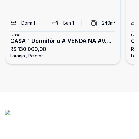
Dorm
1
Ban
1
240
m²
Casa
Cas
CASA 1 Dormitório À VENDA NA AV.
Ca
R$ 130.000,00
R$
CEARÁ - BALNEÁRIO DOS PRAZERES
Laranjal, Pelotas
Lara
PELOTAS