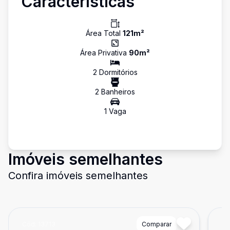
Características
Área Total
121
m²
Área Privativa
90
m²
2
Dormitório
s
2
Banheiro
s
1
Vaga
Imóveis semelhantes
Confira imóveis semelhantes
Cód:
13713
Comparar
Có