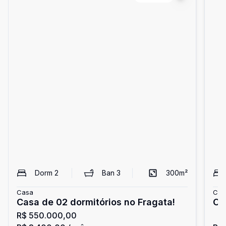
Dorm
2
Ban
3
300
m²
Casa
Cas
Casa de 02 dormitórios no Fragata!
Ca
R$ 550.000,00
e 