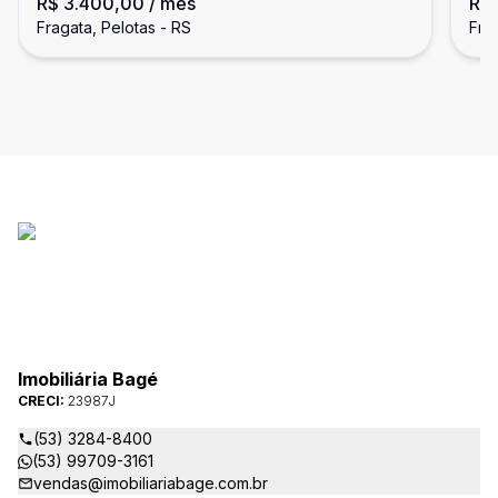
R$ 3.400,00
/ mês
R$
Fragata, Pelotas - RS
Fra
Imobiliária Bagé
CRECI:
23987J
(53) 3284-8400
(53) 99709-3161
vendas@imobiliariabage.com.br