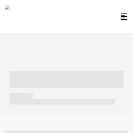
----- ----- -- ------ ---- ---- -- ----- -----
----- --- ------
----- -----
----- ----- -- ------ ---- ---- -- ----- ----- ----- --- ------