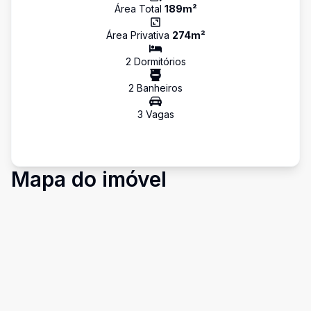
Área Total
189
m²
Área Privativa
274
m²
2
Dormitório
s
2
Banheiro
s
3
Vaga
s
Mapa do imóvel