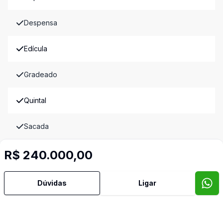
Despensa
Edícula
Gradeado
Quintal
Sacada
Imóveis semelhantes
R$ 240.000,00
Confira imóveis semelhantes
Dúvidas
Ligar
Cód:
13713
Comparar
Có