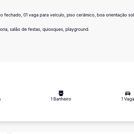
io fechado, 01 vaga para veículo, piso cerâmico, boa orientação sol
ria, salão de festas, quiosques, playground.
s
1
Banheiro
1
Vag