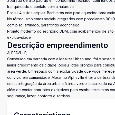
Sobrado de alto padrão em condomínio fechado, com fundos par
tranquilidade e contato com a natureza.
Possui 4 suítes amplas. Banheiros com piso aquecido para mai
No térreo, ambientes sociais integrados com porcelanato 90x9
com piso laminado, garantindo aconchego.
Projeto moderno do escritório DDM, com acabamentos de alto 
exclusividade.
Descrição empreendimento
ALPFAVILLE;
Construído em parceria com a Idealiza Urbanismo, foi o sexto
maior crescimento da cidade, possui lotes prontos para constr
área verde. Um espaço com a exclusividade que você merece. 
convívio em comunidade. Morar no Alphaville é ter a certeza d
com a integração da área urbana à área verde. Localizado na Av
além de contar com lotes exclusivos para estabelecimentos co
segurança, lazer, conforto e sorrisos.