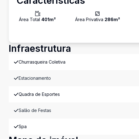
Características
Área Total
401
m²
Área Privativa
286
m²
Infraestrutura
Churrasqueira Coletiva
Estacionamento
Quadra de Esportes
Salão de Festas
Spa