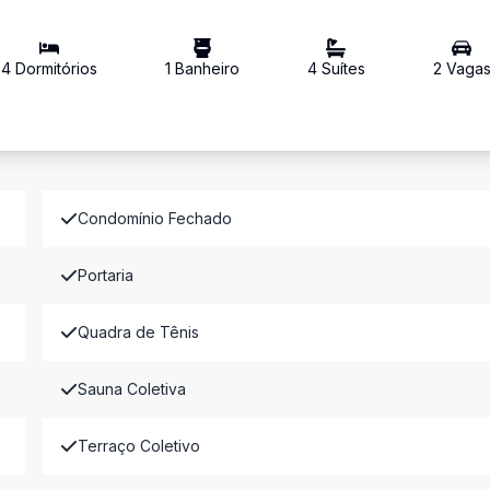
4
Dormitório
s
1
Banheiro
4
Suíte
s
2
Vaga
Condomínio Fechado
Portaria
Quadra de Tênis
Sauna Coletiva
Terraço Coletivo