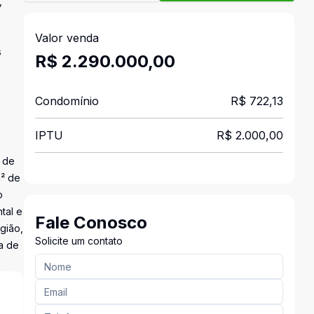
,
Valor venda
s
R$ 2.290.000,00
Condomínio
R$ 722,13
IPTU
R$ 2.000,00
o de
m² de
o
tal e
Fale Conosco
gião,
Solicite um contato
a de