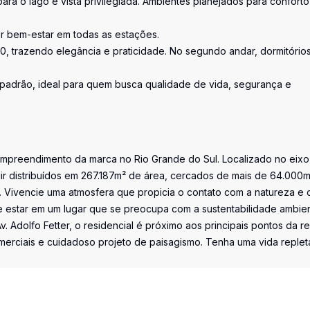
a o lago e vista privilegiada. Ambientes planejados para conforto
or bem-estar em todas as estações.
0, trazendo elegância e praticidade. No segundo andar, dormitório
padrão, ideal para quem busca qualidade de vida, segurança e
 empreendimento da marca no Rio Grande do Sul. Localizado no eix
uir distribuídos em 267.187m² de área, cercados de mais de 64.000
Vivencie uma atmosfera que propicia o contato com a natureza e 
e estar em um lugar que se preocupa com a sustentabilidade ambien
. Adolfo Fetter, o residencial é próximo aos principais pontos da re
merciais e cuidadoso projeto de paisagismo. Tenha uma vida replet