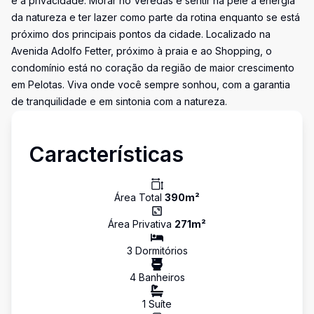
e à privacidade. Morar no Veredas é sentir na pele a energia
da natureza e ter lazer como parte da rotina enquanto se está
próximo dos principais pontos da cidade. Localizado na
Avenida Adolfo Fetter, próximo à praia e ao Shopping, o
condomínio está no coração da região de maior crescimento
em Pelotas. Viva onde você sempre sonhou, com a garantia
de tranquilidade e em sintonia com a natureza.
Características
Área Total
390
m²
Área Privativa
271
m²
3
Dormitório
s
4
Banheiro
s
1
Suíte