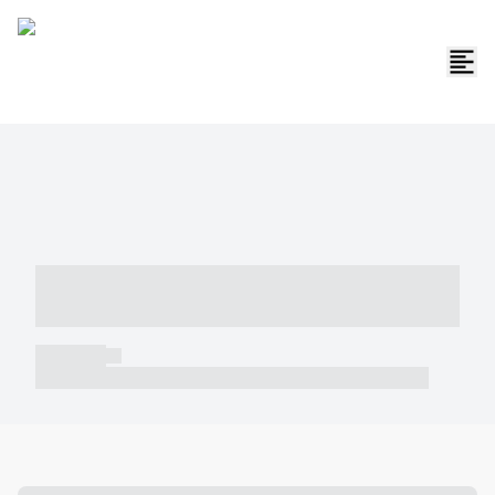
----- ----- -- ------ ---- ---- -- ----- -----
----- --- ------
----- -----
----- ----- -- ------ ---- ---- -- ----- ----- ----- --- ------