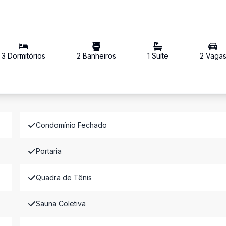
3
Dormitório
s
2
Banheiro
s
1
Suíte
2
Vaga
Condomínio Fechado
Portaria
Quadra de Tênis
Sauna Coletiva