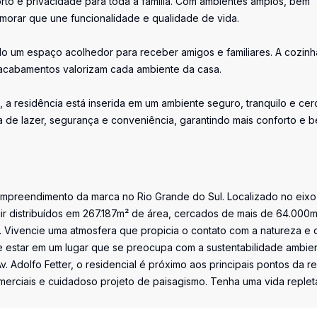
rto e privacidade para toda a família. Com ambientes amplos, bem
 morar que une funcionalidade e qualidade de vida.
ando um espaço acolhedor para receber amigos e familiares. A cozinh
s acabamentos valorizam cada ambiente da casa.
 a residência está inserida em um ambiente seguro, tranquilo e ce
eta de lazer, segurança e conveniência, garantindo mais conforto e 
 empreendimento da marca no Rio Grande do Sul. Localizado no eix
uir distribuídos em 267.187m² de área, cercados de mais de 64.000
Vivencie uma atmosfera que propicia o contato com a natureza e 
e estar em um lugar que se preocupa com a sustentabilidade ambien
. Adolfo Fetter, o residencial é próximo aos principais pontos da re
merciais e cuidadoso projeto de paisagismo. Tenha uma vida replet