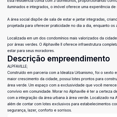
Esta residência conta com 3 dormitórios, proporcionando confo
iluminados e integrados, o imóvel oferece uma experiência de
A área social dispõe de sala de estar e jantar integradas, cri
projetada para oferecer praticidade no dia a dia, enquanto o
Localizada em um dos condomínios mais valorizados da cidade,
por áreas verdes. O Alphaville II oferece infraestrutura compl
estar para seus moradores.
Descrição empreendimento
ALPFAVILLE;
Construído em parceria com a Idealiza Urbanismo, foi o sexto
maior crescimento da cidade, possui lotes prontos para constr
área verde. Um espaço com a exclusividade que você merece. 
convívio em comunidade. Morar no Alphaville é ter a certeza d
com a integração da área urbana à área verde. Localizado na Av
além de contar com lotes exclusivos para estabelecimentos co
segurança, lazer, conforto e sorrisos.