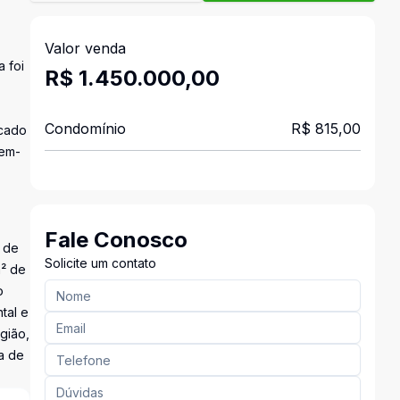
Valor venda
a foi
R$ 1.450.000,00
Condomínio
R$ 815,00
rcado
bem-
Fale Conosco
o de
Solicite um contato
m² de
o
tal e
gião,
a de