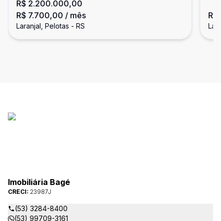
R$ 2.200.000,00
Laranjal
R$ 7.700,00
/ mês
R$ 
Laranjal, Pelotas - RS
Lara
Imobiliária Bagé
CRECI:
23987J
(53) 3284-8400
(53) 99709-3161