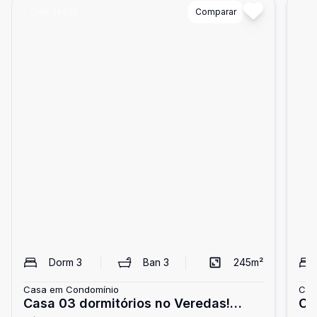
Cód:
14405
Comparar
Có
Dorm
3
Ban
3
245
m²
Casa em Condomínio
Cas
Casa 03 dormitórios no Veredas!
Ca