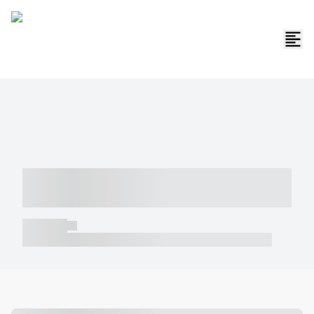
----- ----- -- ------ ---- ---- -- ----- -----
----- --- ------
----- -----
----- ----- -- ------ ---- ---- -- ----- ----- ----- --- ------