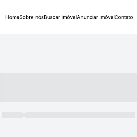
Home
Sobre nós
Buscar imóvel
Anunciar imóvel
Contato
----- ---- ---- -- ----
----- -----
----- ----- -- ------ ---- ---- -- ----- ----- ----- --- ------