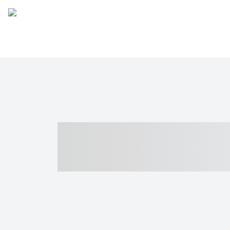
----- ----- -- -
- ------