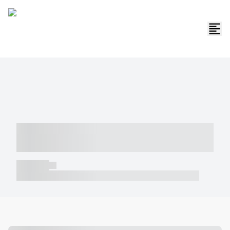
----- ----- -- ------ ---- ---- -- ----- -----
----- --- ------
----- -----
----- ----- -- ------ ---- ---- -- ----- ----- ----- --- ------