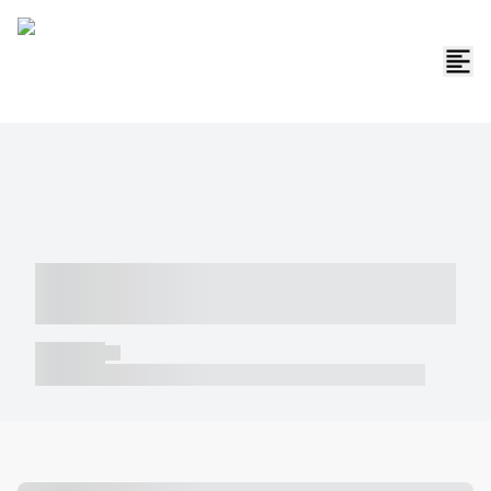
----- ----- -- ------ ---- ---- -- ----- -----
----- --- ------
----- -----
----- ----- -- ------ ---- ---- -- ----- ----- ----- --- ------