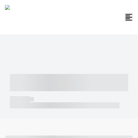
----- ----- -- ------ ---- ---- -- ----- -----
----- --- ------
----- -----
----- ----- -- ------ ---- ---- -- ----- ----- ----- --- ------