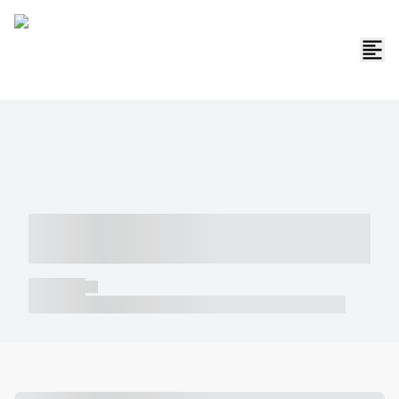
----- ----- -- ------ ---- ---- -- ----- -----
----- --- ------
----- -----
----- ----- -- ------ ---- ---- -- ----- ----- ----- --- ------