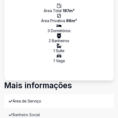
Área Total
187
m²
Área Privativa
86
m²
3
Dormitório
s
2
Banheiro
s
1
Suíte
1
Vaga
Mais informações
Área de Serviço
Banheiro Social