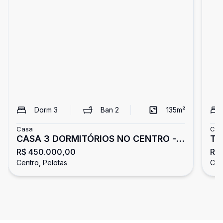
Dorm
3
Ban
2
135
m²
Casa
Cas
CASA 3 DORMITÓRIOS NO CENTRO -
Tu
R$ 450.000,00
R$ 
PERTO DA AV. BENTO
Centro, Pelotas
Cen