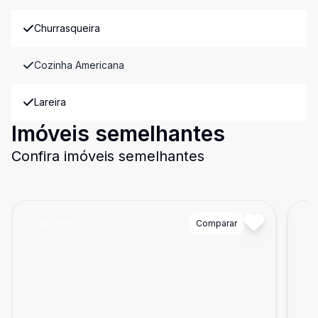
Churrasqueira
Cozinha Americana
Lareira
Imóveis semelhantes
Confira imóveis semelhantes
Cód:
14656
Comparar
Có