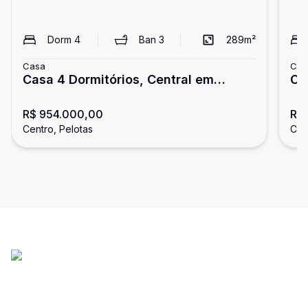
Dorm
4
Ban
3
289
m²
Casa
Cas
Casa 4 Dormitórios, Central em
Ca
Pelotas
lo
R$ 954.000,00
R$
Centro, Pelotas
Cen