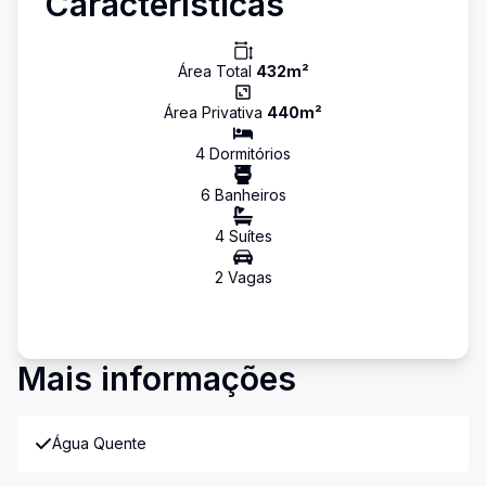
Características
Área Total
432
m²
Área Privativa
440
m²
4
Dormitório
s
6
Banheiro
s
4
Suíte
s
2
Vaga
s
Mais informações
Água Quente