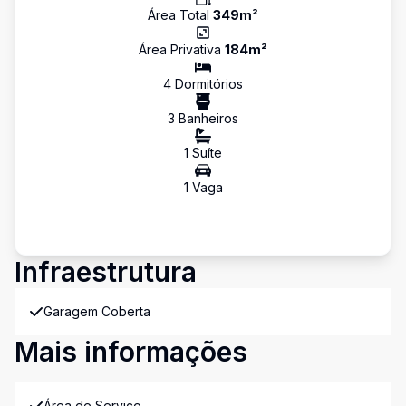
Área Total
349
m²
Área Privativa
184
m²
4
Dormitório
s
3
Banheiro
s
1
Suíte
1
Vaga
Infraestrutura
Garagem Coberta
Mais informações
Área de Serviço