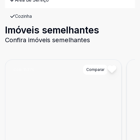
Cozinha
Imóveis semelhantes
Confira imóveis semelhantes
Cód:
15374
Comparar
Có