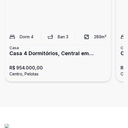
Dorm
4
Ban
3
289
m²
Casa
Cas
Casa 4 Dormitórios, Central em
Ca
Pelotas
lo
R$ 954.000,00
R$
Centro, Pelotas
Cen