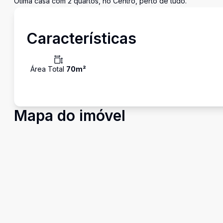
Ótima casa com 2 quartos, no Centro, perto de tudo.
Características
Área Total
70
m²
Mapa do imóvel