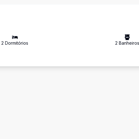
2
Dormitório
s
2
Banheiro