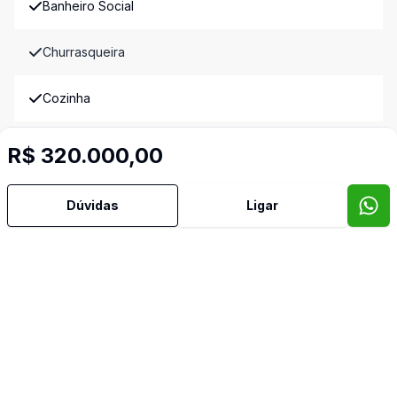
Banheiro Social
Churrasqueira
Cozinha
Despensa
R$ 320.000,00
Gradeado
Dúvidas
Ligar
Jardim de Inverno
Imóveis semelhantes
Confira imóveis semelhantes
Cód:
15380
Comparar
Có