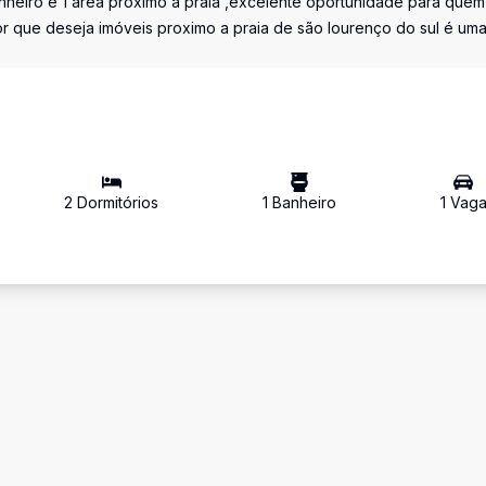
nheiro e 1 área próximo a praia ,excelente oportunidade para quem
or que deseja imóveis proximo a praia de são lourenço do sul é um
2
Dormitório
s
1
Banheiro
1
Vag