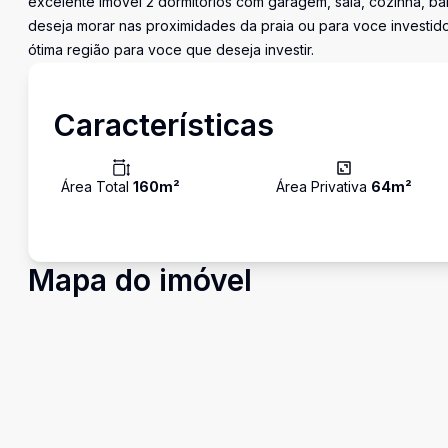
excelente imóvel 2 dormitórios com garagem, sala, cozinha, ba
deseja morar nas proximidades da praia ou para voce investid
ótima região para voce que deseja investir.
Características
Área Total
160
m²
Área Privativa
64
m²
Mapa do imóvel