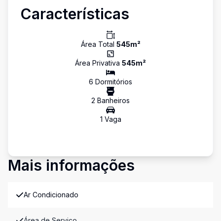
Características
Área Total
545
m²
Área Privativa
545
m²
6
Dormitório
s
2
Banheiro
s
1
Vaga
Mais informações
Ar Condicionado
Área de Serviço