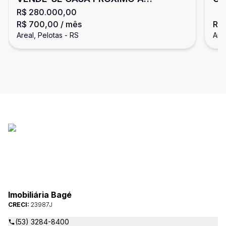
R$ 280.000,00
LORENZET!
R$ 700,00
/ mês
R$ 
Areal, Pelotas - RS
Area
Imobiliária Bagé
CRECI:
23987J
(53) 3284-8400