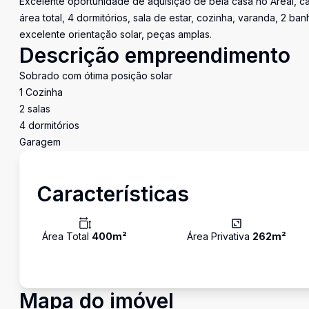
Excelente oportunidade de aquisição de bela casa no Areal, 
área total, 4 dormitórios, sala de estar, cozinha, varanda, 2 b
excelente orientação solar, peças amplas.
Descrição empreendimento
Sobrado com ótima posição solar
1 Cozinha
2 salas
4 dormitórios
Garagem
Características
Área Total
400
m²
Área Privativa
262
m²
Mapa do imóvel