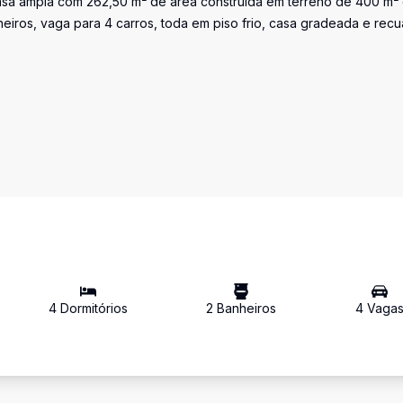
casa ampla com 262,50 m² de área construída em terreno de 400 m²
anheiros, vaga para 4 carros, toda em piso frio, casa gradeada e rec
4
Dormitório
s
2
Banheiro
s
4
Vaga