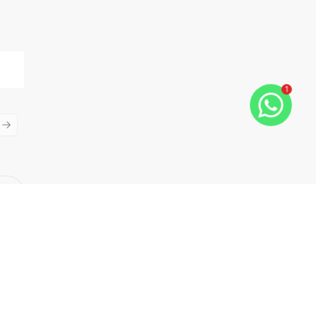
1
ious slide
Next slide
Cód:
14616
Comparar