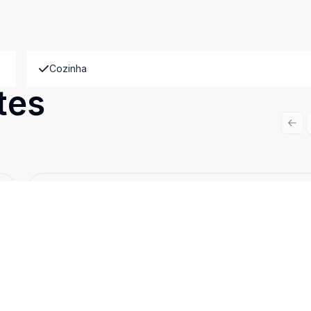
Cozinha
tes
Prev
Cód:
6042
Comparar