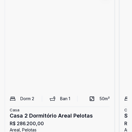
Dorm
2
Ban
1
50
m²
Casa
Cas
Casa 2 Dormitório Areal Pelotas
So
R$ 286.200,00
R$
Areal, Pelotas
Area