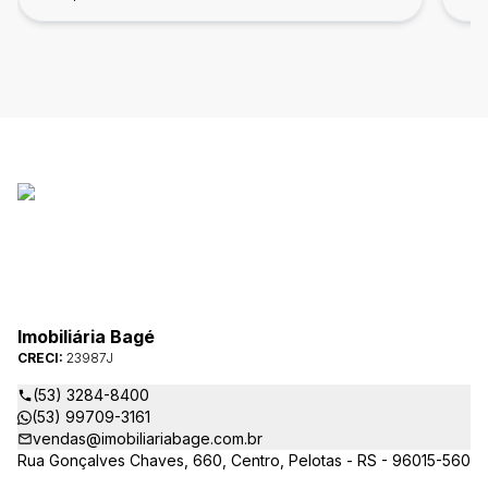
Imobiliária Bagé
CRECI:
23987J
(53) 3284-8400
(53) 99709-3161
vendas@imobiliariabage.com.br
Rua Gonçalves Chaves, 660, Centro, Pelotas - RS - 96015-560