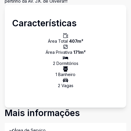
pertinho da AV. J.K. de Oliveira!!!!
Características
Área Total
407
m²
Área Privativa
171
m²
2
Dormitório
s
1
Banheiro
2
Vaga
s
Mais informações
Área de Serviço