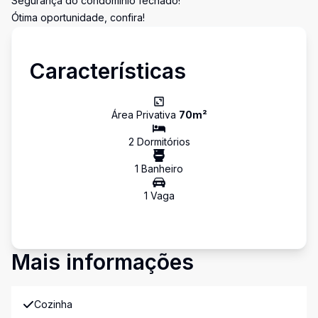
Segurança do condomínio fechado!
Ótima oportunidade, confira!
Características
Área Privativa
70
m²
2
Dormitório
s
1
Banheiro
1
Vaga
Mais informações
Cozinha