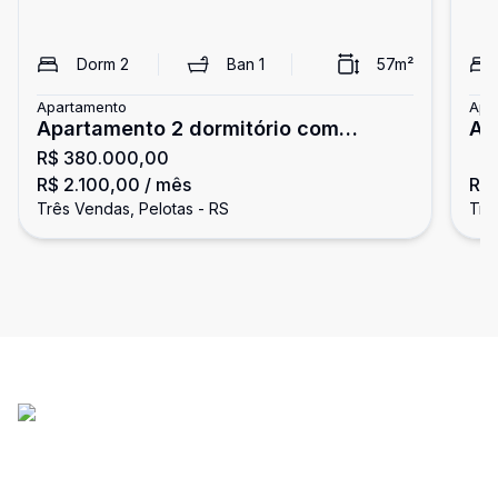
Dorm
2
Ban
1
57
m²
Apartamento
Apa
Apartamento 2 dormitório com
Ap
R$ 380.000,00
garagem no bairro Quartier
Ba
R$ 2.100,00
/ mês
R$
Três Vendas, Pelotas - RS
Trê