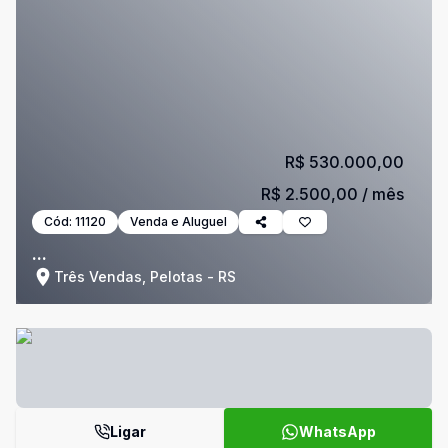
R$ 530.000,00
R$ 2.500,00
/ mês
Cód:
11120
Venda e Aluguel
...
Três Vendas, Pelotas - RS
Ligar
WhatsApp