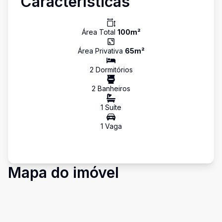
Características
Área Total
100
m²
Área Privativa
65
m²
2
Dormitório
s
2
Banheiro
s
1
Suíte
1
Vaga
Mapa do imóvel