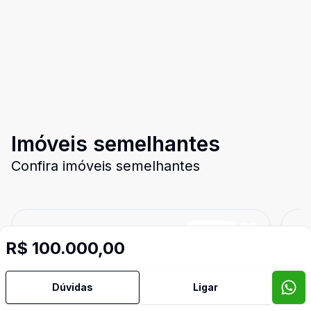
Imóveis semelhantes
Confira imóveis semelhantes
Cód:
15278
Comparar
Có
R$ 100.000,00
Dúvidas
Ligar