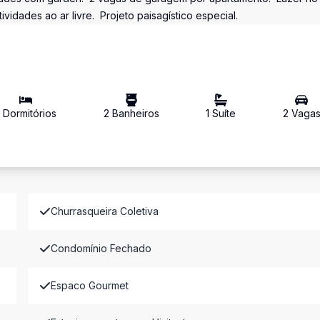
idades ao ar livre.  Projeto paisagístico especial.
2
Dormitório
s
2
Banheiro
s
1
Suíte
2
Vaga
Churrasqueira Coletiva
Condomínio Fechado
Espaco Gourmet