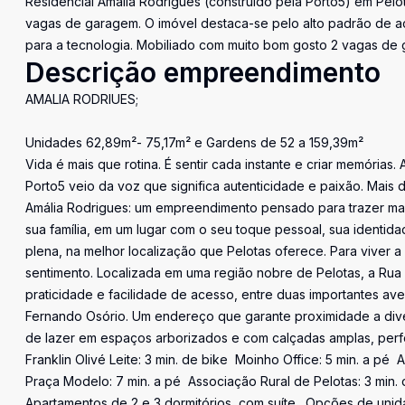
Residencial Amália Rodrigues (construído pela Porto5) em Pelot
vagas de garagem. O imóvel destaca-se pelo alto padrão de ac
para a tecnologia. Mobiliado com muito bom gosto 2 vagas de 
Descrição empreendimento
AMALIA RODRIUES;
Unidades 62,89m²- 75,17m² e Gardens de 52 a 159,39m²
Vida é mais que rotina. É sentir cada instante e criar memórias
Porto5 veio da voz que significa autenticidade e paixão. Mais
Amália Rodrigues: um empreendimento pensado para trazer ma
sua família, em um lugar com o seu toque pessoal, sua identid
plena, na melhor localização que Pelotas oferece. Para viver
sentimento. Localizada em uma região nobre de Pelotas, a Rua
praticidade e facilidade de acesso, entre duas importantes ave
Fernando Osório. Um endereço que garante proximidade a dive
de lazer em espaços arborizados e com calçadas amplas, perfei
Franklin Olivé Leite: 3 min. de bike  Moinho Office: 5 min. a pé 
Praça Modelo: 7 min. a pé  Associação Rural de Pelotas: 3 min. d
Apartamentos de 2 e 3 dormitórios, com suíte.  Opções de uni