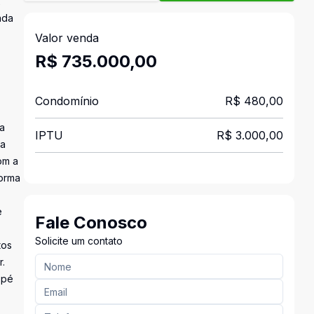
2
ada
Valor venda
R$ 735.000,00
Condomínio
R$ 480,00
da
IPTU
R$ 3.000,00
ra
om a
forma
e
Fale Conosco
Solicite um contato
tos
r.
pé 