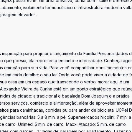
as/RS possui 62 m² de área privativa, conta com 1 suíte e oferece 
abamento, isolamento termoacústico e infraestrutura moderna volt
garagem elevador .
. A inspiração para projetar o lançamento da Família Personalidades 
 do que poesia, ela representa encanto e intensidade. Conheça ago
is emoção para sua vida. Para você compartilhar bons momentos c
ade em cada detalhe: o seu lar. Onde você pode viver a cidade de 
 a sua casa em um espaço que transcende o verbo: morar aqui é um
 Alexandre Vieira da Cunha está em um ponto estratégico que reún
nidas da cidade: a tradicional e badalada Dom Joaquim e a prática
rsos serviços, comércio e alimentação, além de aproveitar momen
tos para caminhadas, corridas ou para andar de bicicleta. UCPel D
 Agências bancárias: 5 a 8 min. a pé  Supermercados Nicolini: 7 min. a 
e carro  Unimed: 5 min. de carro  Maxxi Atacado: 5 min. de carro 
dades com garden.  2 vagas de garagem por apartamento.  Lazer no