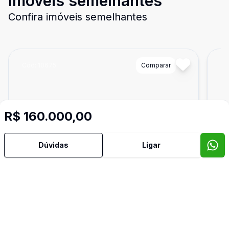
Imóveis semelhantes
Confira imóveis semelhantes
Cód:
10675
Comparar
Có
R$ 160.000,00
Dúvidas
Ligar