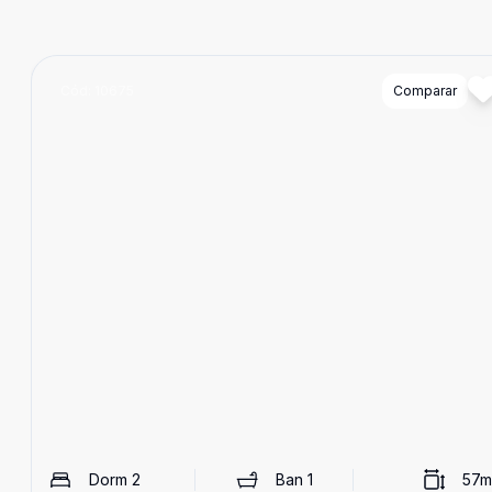
Cód:
10675
Comparar
Dorm
2
Ban
1
57
m