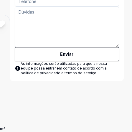
Cód:
15014
Comparar
Enviar
As informações serão utilizadas para que a nossa
equipe possa entrar em contato de acordo com a
política de privacidade e termos de serviço
m²
Dorm
2
Ban
1