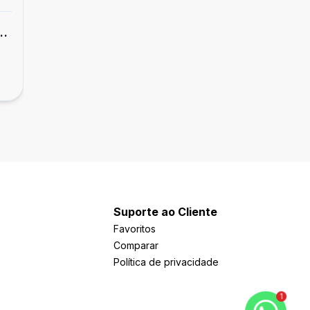
Apartamento
ês
Apartamento Home Club 2 nunca habitado
quartos
R$ 149.900,00
Três Vendas, Pelotas - RS
Suporte ao Cliente
Favoritos
Comparar
Política de privacidade
1