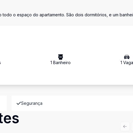
o todo o espaço do apartamento. São dois dormitórios, e um banhei
s
1
Banheiro
1
Vag
Segurança
tes
Prev