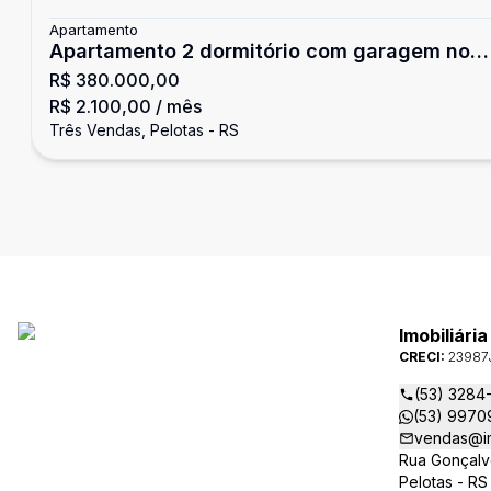
Apartamento
Apartamento 2 dormitório com garagem no
R$ 380.000,00
bairro Quartier
R$ 2.100,00
/ mês
Três Vendas, Pelotas - RS
Imobiliári
CRECI:
23987
(53) 3284
(53) 9970
vendas@im
Rua Gonçalv
Pelotas - RS