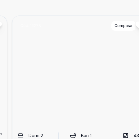
Cód:
15278
Comparar
²
Dorm
2
Ban
1
43