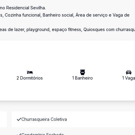
o Residencial Sevilha.
as, Cozinha funcional, Banheiro social, Área de serviço e Vaga de
reas de lazer, playground, espaço fitness, Quiosques com churrasqu
2
Dormitório
s
1
Banheiro
1
Vag
Churrasqueira Coletiva
Condomínio Fechado