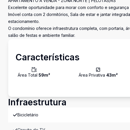
APARTAMENTO À VENDA - ZONA NORTE | PELOTAS/RS
Excelente oportunidade para morar com conforto e segurança n
Imóvel conta com 2 dormitórios, Sala de estar e jantar integrad
estacionamento.
O condomínio oferece infraestrutura completa, com portaria, á
salão de festas e ambiente familiar.
Características
Área Total
59
m²
Área Privativa
43
m²
Infraestrutura
Bicicletário
Circuito de TV