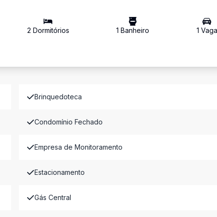
2
Dormitório
s
1
Banheiro
1
Vag
Brinquedoteca
Condomínio Fechado
Empresa de Monitoramento
Estacionamento
Gás Central