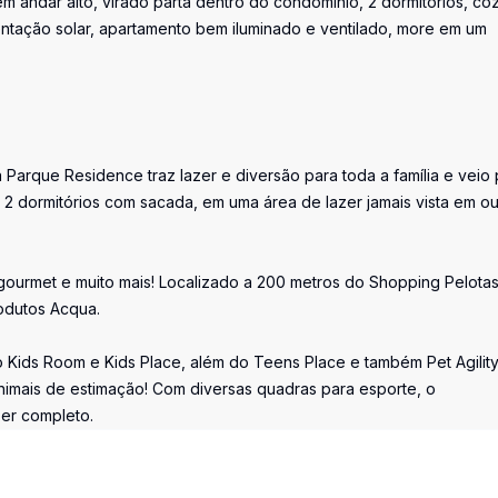
m andar alto, virado parta dentro do condomínio, 2 dormitórios, co
entação solar, apartamento bem iluminado e ventilado, more em um
a Parque Residence traz lazer e diversão para toda a família e veio
 dormitórios com sacada, em uma área de lazer jamais vista em ou
gourmet e muito mais! Localizado a 200 metros do Shopping Pelotas
odutos Acqua.
 Kids Room e Kids Place, além do Teens Place e também Pet Agility
animais de estimação! Com diversas quadras para esporte, o
er completo.