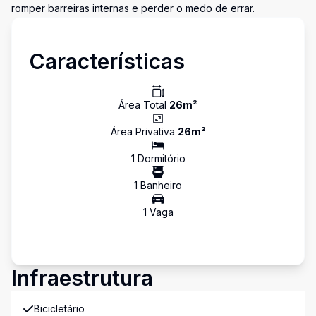
romper barreiras internas e perder o medo de errar.
Características
Área Total
26
m²
Área Privativa
26
m²
1
Dormitório
1
Banheiro
1
Vaga
Infraestrutura
Bicicletário