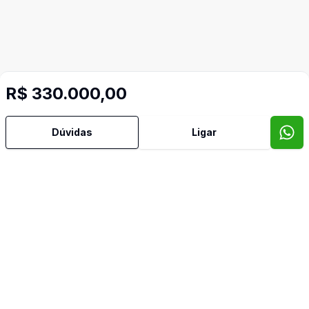
R$ 330.000,00
Dúvidas
Ligar
Mais informações
Banheiro Social
Espera para Split
Imóveis semelhantes