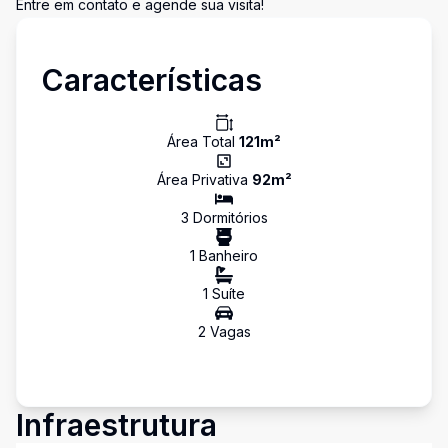
Entre em contato e agende sua visita!
Características
Área Total
121
m²
Área Privativa
92
m²
3
Dormitório
s
1
Banheiro
1
Suíte
2
Vaga
s
Infraestrutura