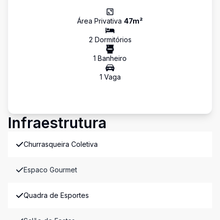
Área Privativa
47
m²
2
Dormitório
s
1
Banheiro
1
Vaga
Infraestrutura
Churrasqueira Coletiva
Espaco Gourmet
Quadra de Esportes