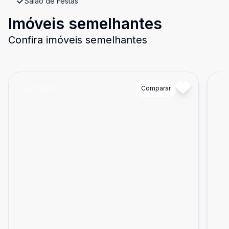
Salão de Festas
Imóveis semelhantes
Confira imóveis semelhantes
Cód:
14407
Comparar
Có