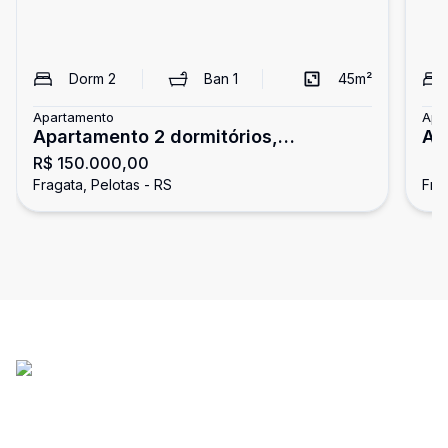
Dorm
2
Ban
1
45
m²
Apartamento
Apa
Apartamento 2 dormitórios,
Ap
R$ 150.000,00
desocupado, pronto para morar.
Fr
Fragata, Pelotas - RS
Fra